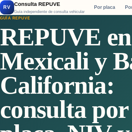
Consulta REPUVE
RV
Por placa
Po
Guía independiente de consulta vehicular
GUÍA REPUVE
REPUVE en
Mexicali y B
California:
consulta por