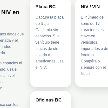
Placa BC
NIV / VIN
 NIV en
Captura la placa
El número de
de Baja
serie de 17
California sin
caracteres es
smos datos que
espacios. Si el
clave en
senada y el
vehículo tiene
vehículos
ortados
placas de otro
importados o d
eda.
estado o
frontera.
americanas, usa
Compáralo
n espacios ni
el NIV.
siempre con el
ado, usa el
físico.
s a nivel
al,
en
Oficinas BC
ico con los