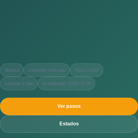
México
Consulta vehicular
Placa o NIV
Lectura: 7 min
Actualizado: 2026-05-06
Ver pasos
Estados